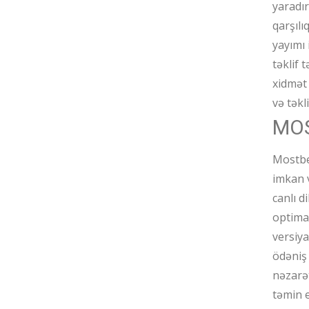
yaradır
qarşılı
yayımı 
təklif 
xidmət 
və təkl
MOS
Mostbet
imkan v
canlı d
optimal
versiya
ödəniş 
nəzarət
təmin e