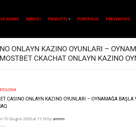
CHI SIAMO
SERVIZI
PRODOTTI
PORTFOLIO
PREVENTIVO
NO ONLAYN KAZINO OYUNLARI – OYNA
I MOSTBET CKACHAT ONLAYN KAZINO O
ATEGORIA
ET CASINO ONLAYN KAZINO OYUNLARI – OYNAMAĞA BAŞLA 
MAQ
n 15 Giugno 2026 at 11:16 by
ammin