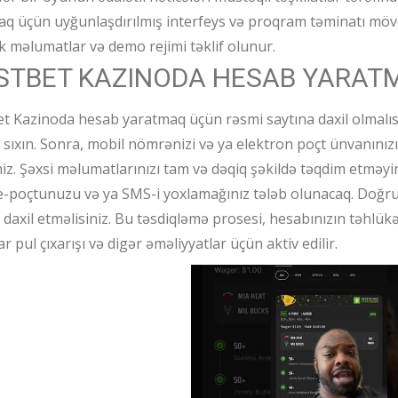
q üçün uyğunlaşdırılmış interfeys və proqram təminatı mövcu
ik məlumatlar və demo rejimi təklif olunur.
STBET KAZINODA HESAB YARAT
t Kazinoda hesab yaratmaq üçün rəsmi saytına daxil olmalısı
 sıxın. Sonra, mobil nömrənizi və ya elektron poçt ünvanınız
niz. Şəxsi məlumatlarınızı tam və dəqiq şəkildə təqdim etməyi
e-poçtunuzu və ya SMS-i yoxlamağınız tələb olunacaq. Doğr
daxil etməlisiniz. Bu təsdiqləmə prosesi, hesabınızın təhlükə
r pul çıxarışı və digər əməliyyatlar üçün aktiv edilir.