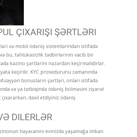
UL ÇIXARIŞI ŞƏRTLƏRI
ləri və mobil ödəniş sistemlərindən istifadə
və bu, təhlükəsizlik tədbirlərinin vacib bir
də kazino şərtlərini nəzərdən keçirməlidirlər.
əyata keçirilir. KYC prosedurunu zamanında
üəyyən bonusların şərtləri, onları istifadə
nda və ya tətbiqində ödəniş bölməsini ziyarət
çıxararkən, daxil etdiyiniz ödəniş
VƏ DILERLƏR
kazinonun həyəcanını evinizdə yaşamağa imkan