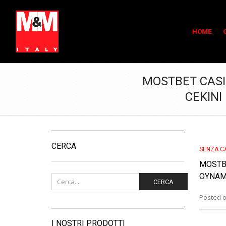
HOME
MOSTBET CASI
CEKIN
CERCA
SENZA C
MOSTB
OYNA
CERCA
Posted o
I NOSTRI PRODOTTI