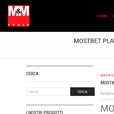
HOME
MOSTBET PLA
CERCA
SENZA C
MOSTBE
CERCA
Posted o
MO
I NOSTRI PRODOTTI