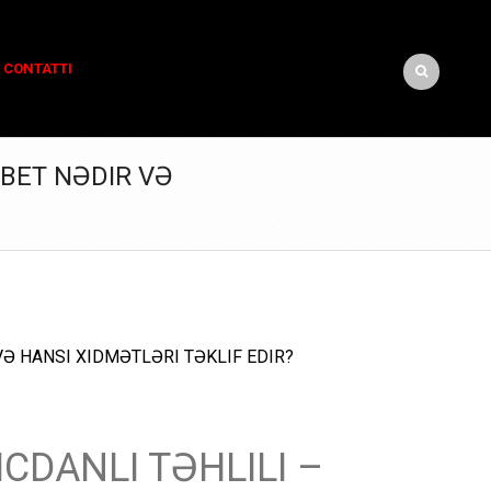
CONTATTI
BET NƏDIR VƏ
Ə HANSI XIDMƏTLƏRI TƏKLIF EDIR?
CDANLI TƏHLILI –