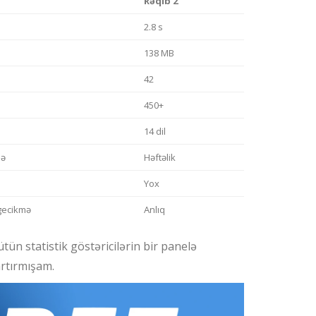
Rəqib 2
2.8 s
138 MB
42
450+
14 dil
də
Həftəlik
Yox
gecikmə
Anlıq
ün statistik göstəricilərin bir panelə
artırmışam.