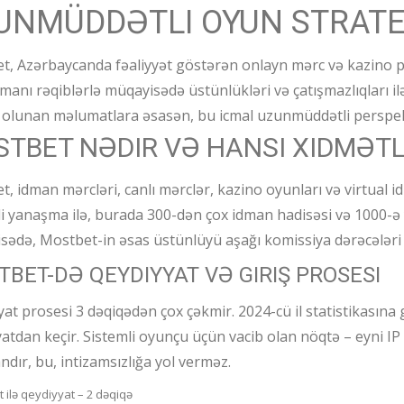
UNMÜDDƏTLI OYUN STRATE
t, Azərbaycanda fəaliyyət göstərən onlayn mərc və kazino pl
manı rəqiblərlə müqayisədə üstünlükləri və çatışmazlıqları ilə
olunan məlumatlara əsasən, bu icmal uzunmüddətli perspektiv
TBET NƏDIR VƏ HANSI XIDMƏTLƏ
, idman mərcləri, canlı mərclər, kazino oyunları və virtual i
li yanaşma ilə, burada 300-dən çox idman hadisəsi və 1000-ə
sədə, Mostbet-in əsas üstünlüyü aşağı komissiya dərəcələri 
BET-DƏ QEYDIYYAT VƏ GIRIŞ PROSESI
at prosesi 3 dəqiqədən çox çəkmir. 2024-cü il statistikasına g
yatdan keçir. Sistemli oyunçu üçün vacib olan nöqtə – eyni 
dır, bu, intizamsızlığa yol verməz.
t ilə qeydiyyat – 2 dəqiqə