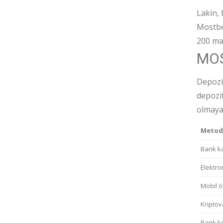
Lakin, 
Mostbe
200 mə
MOS
Depozit
depozit
olmayan
Metod
Bank ka
Elektro
Mobil ö
Kriptov
Bank k