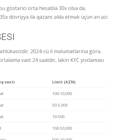
bu göstərici orta hesabla 30x olsa da,
5x dövriyyə ilə qazanc əldə etmək üçün ən azı
ESI
əhlükəsizdir. 2024-cü il məlumatlarına görə,
 ortalama vaxt 24 saatdır, lakin KYC yoxlaması
ış vaxtı
Limit (AZN)
at
100-10,000
at
50-5,000
at
10-500
t
100-50,000
günü
500-20,000