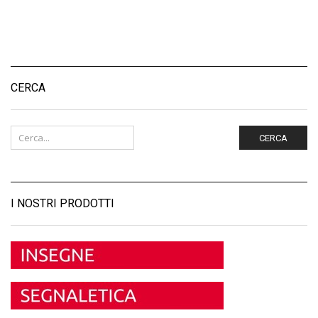
CERCA
CERCA
I NOSTRI PRODOTTI