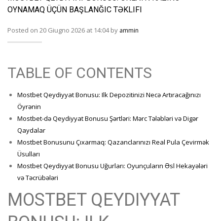
OYNAMAQ ÜÇÜN BAŞLANĞIC TƏKLIFI
Posted on 20 Giugno 2026 at 14:04 by
ammin
TABLE OF CONTENTS
Mostbet Qeydiyyat Bonusu: Ilk Depozitinizi Necə Artıracağınızı
Öyrənin
Mostbet-də Qeydiyyat Bonusu Şərtləri: Mərc Tələbləri və Digər
Qaydalar
Mostbet Bonusunu Çıxarmaq: Qazanclarınızı Real Pula Çevirmək
Üsulları
Mostbet Qeydiyyat Bonusu Uğurları: Oyunçuların Əsl Hekayələri
və Təcrübələri
MOSTBET QEYDIYYAT