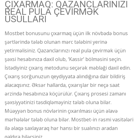
ÇIXARMAQ: QAZANCLARINIZI
REAL PULA ÇEVIRMƏK
ÜSULLARI
Mostbet bonusunu çıxarmaq üçün ilk növbədə bonus
şərtlərində tələb olunan mərc tələbini yerinə
yetirməlisiniz. Qazanclarınızı real pula çevirmək üçün
şəxsi hesabınıza daxil olub, ‘Kassir’ bölməsini seçin.
İstədiyiniz çıxarış metodunu seçərək məbləği daxil edin.
Çıxarış sorğunuzun qeydiyyata alındığına dair bildiriş
alacaqsınız. Əksər hallarda, çıxarışlar bir neçə saat
ərzində hesabınıza köçürülür. Çıxarış prosesi zamanı
şəxsiyyətinizi təsdiqləməyiniz tələb oluna bilər.
Müəyyən bonus növlərinin çıxarılması üçün əlavə
mərhələlər tələb oluna bilər. Mostbet-in rəsmi vasitələri
ilə əlaqə saxlayaraq hər hansı bir sualınızı aradan
qaldıra bilərsiniz.