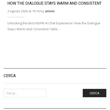
HOW THE DIALOGUE STAYS WARM AND CONSISTENT
3 Agosto 2026 at 10:16 by
ammin
Unlocking the Best NSFW AI Chat Experience: How the Dialogue
Stays Warm and Consistent Table…
CERCA
CERCA