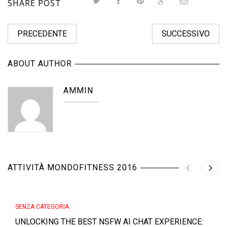
SHARE POST
PRECEDENTE
SUCCESSIVO
ABOUT AUTHOR
AMMIN
ATTIVITÀ MONDOFITNESS 2016
SENZA CATEGORIA
UNLOCKING THE BEST NSFW AI CHAT EXPERIENCE: