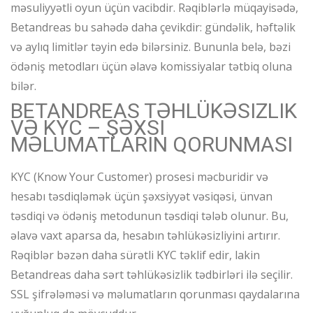
məsuliyyətli oyun üçün vacibdir. Rəqiblərlə müqayisədə,
Betandreas bu sahədə daha çevikdir: gündəlik, həftəlik
və aylıq limitlər təyin edə bilərsiniz. Bununla belə, bəzi
ödəniş metodları üçün əlavə komissiyalar tətbiq oluna
bilər.
BETANDREAS TƏHLÜKƏSIZLIK
VƏ KYC – ŞƏXSI
MƏLUMATLARIN QORUNMASI
KYC (Know Your Customer) prosesi məcburidir və
hesabı təsdiqləmək üçün şəxsiyyət vəsiqəsi, ünvan
təsdiqi və ödəniş metodunun təsdiqi tələb olunur. Bu,
əlavə vaxt aparsa da, hesabın təhlükəsizliyini artırır.
Rəqiblər bəzən daha sürətli KYC təklif edir, lakin
Betandreas daha sərt təhlükəsizlik tədbirləri ilə seçilir.
SSL şifrələməsi və məlumatların qorunması qaydalarına