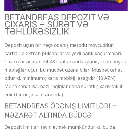
BETANDREAS DEPOZIT VƏ
ÇIXARIŞ – SÜRƏT VƏ
TƏHLÜKƏSIZLIK
Depozit üçün bir neçə ödəniş metodu mövcuddur:
kartlar, elektron pulqabılar və yerli bank köçürmələri.
Çıxarışlar adətən 24-48 saat ərzində işlənir, lakin böyük
məbləğlər üçün bu müddət uzana bilər. Müsbət cəhət
odur ki, minimum çıxarış məbləği aşağıdır (10 AZN).
Mənfi cəhət isə, bəzi rəqiblər daha sürətli çıxarış təklif
edir (bir neçə saat ərzində).
BETANDREAS ÖDƏNIŞ LIMITLƏRI –
NƏZARƏT ALTINDA BÜDCƏ
Depozit limitləri təyin etmək mümkündür ki, bu da