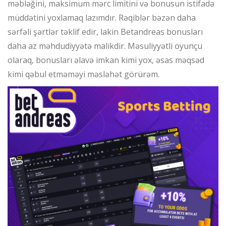
məbləğini, maksimum mərc limitini və bonusun istifadə
müddətini yoxlamaq lazımdır. Rəqiblər bəzən daha
sərfəli şərtlər təklif edir, lakin Betandreas bonusları
daha az məhdudiyyətə malikdir. Məsuliyyətli oyunçu
olaraq, bonusları əlavə imkan kimi yox, əsas məqsəd
kimi qəbul etməməyi məsləhət görürəm.