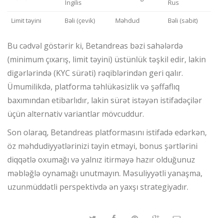
İngilis
Rus
Limit təyini
Bəli (çevik)
Məhdud
Bəli (sabit)
Bu cədvəl göstərir ki, Betandreas bəzi sahələrdə
(minimum çıxarış, limit təyini) üstünlük təşkil edir, lakin
digərlərində (KYC sürəti) rəqiblərindən geri qalır.
Ümumilikdə, platforma təhlükəsizlik və şəffaflıq
baxımından etibarlıdır, lakin sürət istəyən istifadəçilər
üçün alternativ variantlar mövcuddur.
Son olaraq, Betandreas platformasını istifadə edərkən,
öz məhdudiyyətlərinizi təyin etməyi, bonus şərtlərini
diqqətlə oxumağı və yalnız itirməyə hazır olduğunuz
məbləğlə oynamağı unutmayın. Məsuliyyətli yanaşma,
uzunmüddətli perspektivdə ən yaxşı strategiyadır.