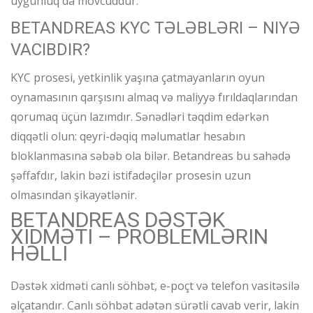
uyğunluq da mövcuddur.
BETANDREAS KYC TƏLƏBLƏRI – NIYƏ
VACIBDIR?
KYC prosesi, yetkinlik yaşına çatmayanların oyun
oynamasının qarşısını almaq və maliyyə fırıldaqlarından
qorumaq üçün lazımdır. Sənədləri təqdim edərkən
diqqətli olun: qeyri-dəqiq məlumatlar hesabın
bloklanmasına səbəb ola bilər. Betandreas bu sahədə
şəffafdır, lakin bəzi istifadəçilər prosesin uzun
olmasından şikayətlənir.
BETANDREAS DƏSTƏK
XIDMƏTI – PROBLEMLƏRIN
HƏLLI
Dəstək xidməti canlı söhbət, e-poçt və telefon vasitəsilə
əlçatandır. Canlı söhbət adətən sürətli cavab verir, lakin