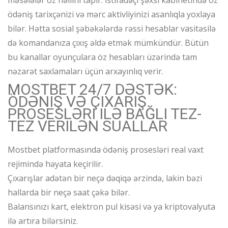
ödəniş tarixçənizi və mərc aktivliyinizi asanlıqla yoxlaya
bilər. Hətta sosial şəbəkələrdə rəssi hesablar vasitəsilə
də komandanıza çıxış əldə etmək mümkündür. Bütün
bu kanallar oyunçulara öz hesabları üzərində tam
nəzarət saxlamaları üçün arxayınlıq verir.
MOSTBET 24/7 DƏSTƏK:
ÖDƏNIŞ VƏ ÇIXARIŞ
PROSESLƏRI ILƏ BAĞLI TEZ-
TEZ VERILƏN SUALLAR
Mostbet platformasında ödəniş prosesləri real vaxt
rejimində həyata keçirilir.
Çıxarışlar adətən bir neçə dəqiqə ərzində, lakin bəzi
hallarda bir neçə saat çəkə bilər.
Balansınızı kart, elektron pul kisəsi və ya kriptovalyuta
ilə artıra bilərsiniz.