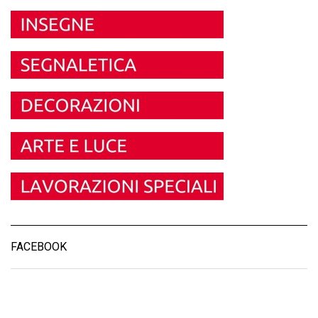
FACEBOOK