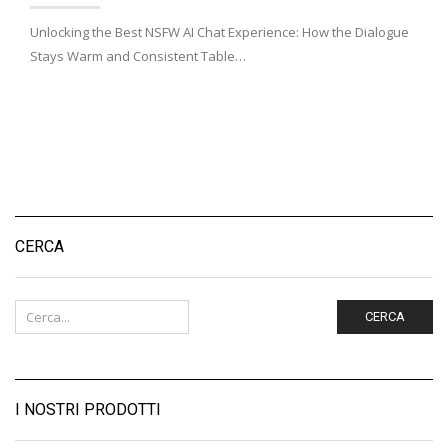
Unlocking the Best NSFW AI Chat Experience: How the Dialogue
Stays Warm and Consistent Table…
CERCA
CERCA
I NOSTRI PRODOTTI