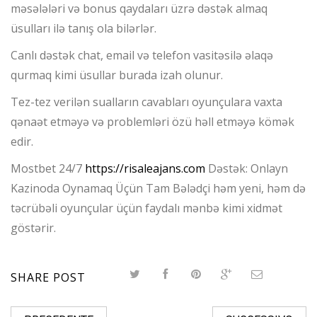
məsələləri və bonus qaydaları üzrə dəstək almaq
üsulları ilə tanış ola bilərlər.
Canlı dəstək chat, email və telefon vasitəsilə əlaqə
qurmaq kimi üsullar burada izah olunur.
Tez-tez verilən sualların cavabları oyunçulara vaxta
qənaət etməyə və problemləri özü həll etməyə kömək
edir.
Mostbet 24/7
https://risaleajans.com
Dəstək: Onlayn
Kazinoda Oynamaq Üçün Tam Bələdçi həm yeni, həm də
təcrübəli oyunçular üçün faydalı mənbə kimi xidmət
göstərir.
SHARE POST