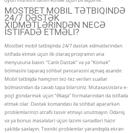
MOSTBET MOBIL TƏTBIQINDƏ
24/7 DƏSTƏK
XIDMƏTLƏRINDƏN NECƏ
İSTIFADƏ ETMƏLI?
Mostbet mobil tətbiqində 24/7 dəstək xidmətlərindən
istifadə etmək üçün ilk olaraq proqramın ana
menyusuna baxın. “Canlı Dəstək” və ya “Kömək”
bölməsini taparaq söhbət pəncərəsini açmaq asandır.
Mobil tətbiqdə həmçinin tez-tez verilən suallar
bölməsindən də cavab tapa bilərsiniz. Mütəxəssislərə e-
poçt göndərmək üçün “Əlaqə” formalarından da istifadə
etmək olar. Dəstək komandası ilə söhbət apararkən
problemlərinizi ətraflı təsvir etməyi unutmayın. Ödəniş
və ya bonus məsələləri üçün lazımi sənədləri hazır
şəkildə saxlayın. Texniki problemlər yarandıqda ekran