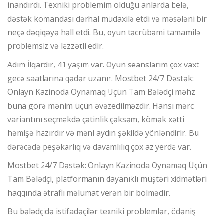
inandırdı. Texniki problemim olduğu anlarda belə,
dəstək komandası dərhal müdaxilə etdi və məsələni bir
neçə dəqiqəyə həll etdi. Bu, oyun təcrübəmi tamamilə
problemsiz və ləzzətli edir.
Adım İlqardır, 41 yaşım var. Oyun seanslarım çox vaxt
gecə saatlarına qədər uzanır. Mostbet 24/7 Dəstək:
Onlayn Kazinoda Oynamaq Üçün Tam Bələdçi məhz
buna görə mənim üçün əvəzedilməzdir. Hansı mərc
variantını seçməkdə çətinlik çəksəm, kömək xətti
həmişə hazırdır və məni aydın şəkildə yönləndirir. Bu
dərəcədə peşəkarlıq və davamlılıq çox az yerdə var.
Mostbet 24/7 Dəstək: Onlayn Kazinoda Oynamaq Üçün
Tam Bələdçi, platformanın dayanıklı müştəri xidmətləri
haqqında ətraflı məlumat verən bir bölmədir.
Bu bələdçidə istifadəçilər texniki problemlər, ödəniş